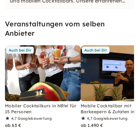
und mobilen Cocktailbars. Unsere erfahrenen
Barkeeperzeigen Dir Schritt für Schritt, wie Du
leckere Cocktails selbst mixt – mit viel Spaß,
Veranstaltungen vom selben
Wissen und echter Bar-Atmosphäre. Freu Dich
auf ein tolles Erlebnis!
Anbieter
Auch bei Dir
Auch bei Dir
Mobiler Cocktailkurs in NRW für
Mobile Cocktailbar mit
15 Personen
Barkeepern & Zutaten in
4,7
Googlebewertung
4,7
Googlebewertung
ab 63 €
ab 1.490 €