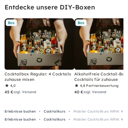
Entdecke unsere DIY-Boxen
Box
Box
Cocktailbox Regular: 4 Cocktails
Alkoholfreie Cocktail-Box
zuhause mixen
Cocktails für zuhause
4,0
4,8
Partnerbewertung
45 €
40 €
zzgl. Versand
zzgl. Versand
Erlebnisse buchen
Cocktailkurs
Mobiler Cocktailkurs NRW: 4 C
Erlebnisse buchen
Cocktailkurs
Mobiler Cocktailkurs NRW: 4 C