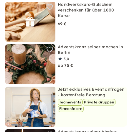
Handwerkskurs-Gutschein
verschenken für über 1.800
Kurse
69 €
Adventskranz selber machen in
Berlin
5,0
ab 75 €
Jetzt exklusives Event anfragen
- kostenfreie Beratung
Teamevents
Private Gruppen
Firmenfeiern
Adventskranz selber binden: