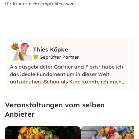
für Kinder nicht empfehlenswert.
Thies Köpke
Geprüfter Partner
Als ausgebildeter Gärtner und Florist habe ich
das ideale Fundament um in dieser Welt
aufzublühen! Schon als Kind konnte ich mich
ebenso für alle Arten von DIY´s begeistern und
das ist bis heute so geblieben. Besuche einen
Veranstaltungen vom selben
meiner Kurse und bereichere dein Pflanzen- und
Blumenhintergrund!
Anbieter