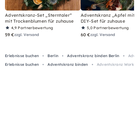
Adventskranz-Set „Sterntaler“
Adventskranz „Apfel mit Z
mit Trockenblumen für zuhause
DIY-Set für zuhause
4,9
Partnerbewertung
5,0
Partnerbewertung
59 €
60 €
zzgl. Versand
zzgl. Versand
Erlebnisse buchen
Berlin
Adventskranz binden Berlin
Adven
Erlebnisse buchen
Adventskranz binden
Adventskranz Worksho