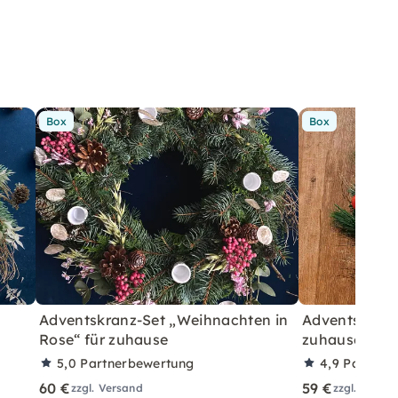
Box
Box
Adventskranz-Set „Weihnachten in
Adventskranz
Rose“ für zuhause
zuhause – Ro
5,0
Partnerbewertung
4,9
Partner
60 €
59 €
zzgl. Versand
zzgl. Versa