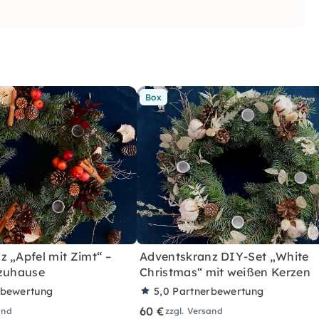
Box
 „Apfel mit Zimt“ –
Adventskranz DIY-Set „White
 zuhause
Christmas“ mit weißen Kerzen
rbewertung
5,0
Partnerbewertung
60 €
and
zzgl. Versand