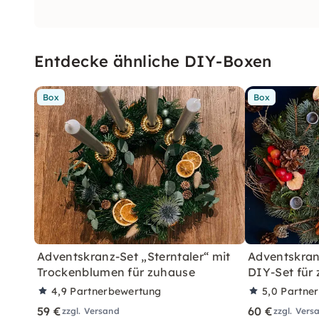
Entdecke ähnliche DIY-Boxen
Box
Box
Adventskranz-Set „Sterntaler“ mit
Adventskranz
Trockenblumen für zuhause
DIY-Set für
4,9
Partnerbewertung
5,0
Partne
59 €
60 €
zzgl. Versand
zzgl. Vers