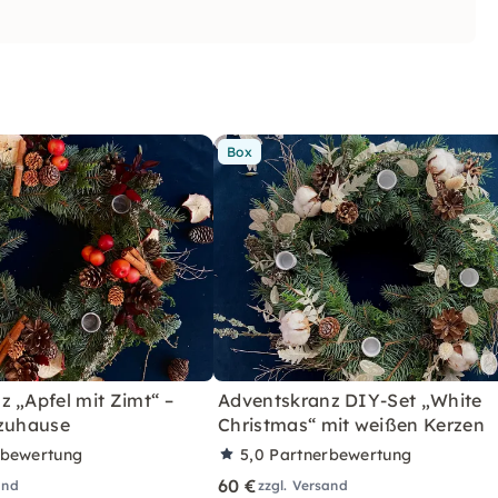
Box
 „Apfel mit Zimt“ –
Adventskranz DIY-Set „White
 zuhause
Christmas“ mit weißen Kerzen
rbewertung
5,0
Partnerbewertung
60 €
and
zzgl. Versand