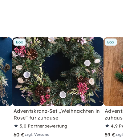
Box
Box
Adventskranz-Set „Weihnachten in
Adventskranz
Rose“ für zuhause
zuhause – Ro
5,0
Partnerbewertung
4,9
Partner
60 €
59 €
zzgl. Versand
zzgl. Versa