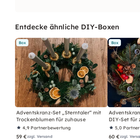
Entdecke ähnliche DIY-Boxen
Box
Box
Adventskranz-Set „Sterntaler“ mit
Adventskranz
Trockenblumen für zuhause
DIY-Set für
4,9
Partnerbewertung
5,0
Partne
59 €
60 €
zzgl. Versand
zzgl. Vers