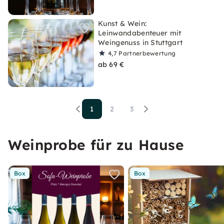
Kunst & Wein:
Leinwandabenteuer mit
Weingenuss in Stuttgart
4,7
Partnerbewertung
ab 69 €
1
2
3
Weinprobe für zu Hause
Box
Box