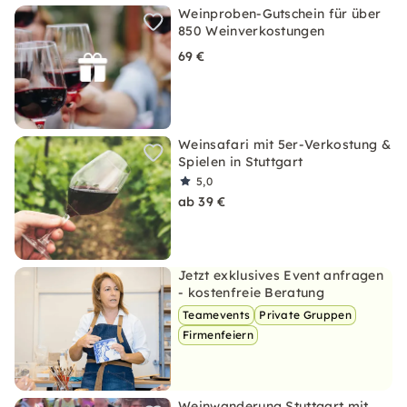
Weinproben-Gutschein für über
850 Weinverkostungen
69 €
Weinsafari mit 5er-Verkostung &
Spielen in Stuttgart
5,0
ab 39 €
Jetzt exklusives Event anfragen
- kostenfreie Beratung
Teamevents
Private Gruppen
Firmenfeiern
Weinwanderung Stuttgart mit