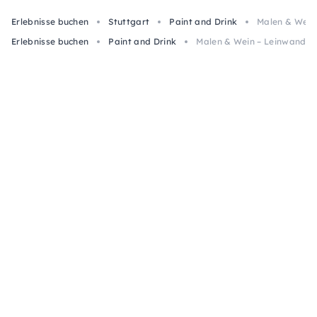
Erlebnisse buchen
Stuttgart
Paint and Drink
Malen & Wein
Erlebnisse buchen
Paint and Drink
Malen & Wein – Leinwand-W