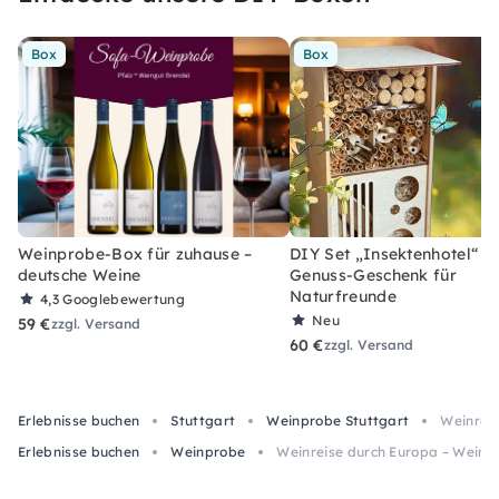
Box
Box
Weinprobe-Box für zuhause –
DIY Set „Insektenhotel“ –
deutsche Weine
Genuss-Geschenk für
Naturfreunde
4,3
Googlebewertung
Neu
59 €
zzgl. Versand
60 €
zzgl. Versand
Erlebnisse buchen
Stuttgart
Weinprobe Stuttgart
Weinreis
Erlebnisse buchen
Weinprobe
Weinreise durch Europa – Weinpr