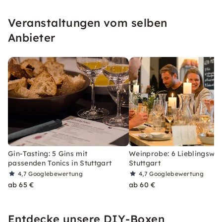
Conneting People Loving Wine möchten wir
Veranstaltungen vom selben
Weinliebhabende zusammenbringen. Bei uns
gibt's tolle Weine, Tastings&Events &vieles
Anbieter
mehr.
Gin-Tasting: 5 Gins mit
Weinprobe: 6 Lieblingswei
passenden Tonics in Stuttgart
Stuttgart
4,7
Googlebewertung
4,7
Googlebewertung
ab 65 €
ab 60 €
Entdecke unsere DIY-Boxen