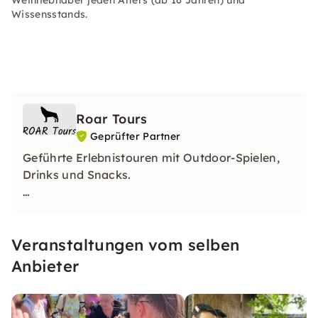
Weinliebhaber jeden Alters (ab 16 Jahren) und
Wissensstands.
Roar Tours
Geprüfter Partner
Geführte Erlebnistouren mit Outdoor-Spielen,
Drinks und Snacks.
Von Weinwanderung über
Junggesellenabschied bis Gin Tasting - wir
Veranstaltungen vom selben
haben dein Abenteuer in Stuttgart.
Anbieter