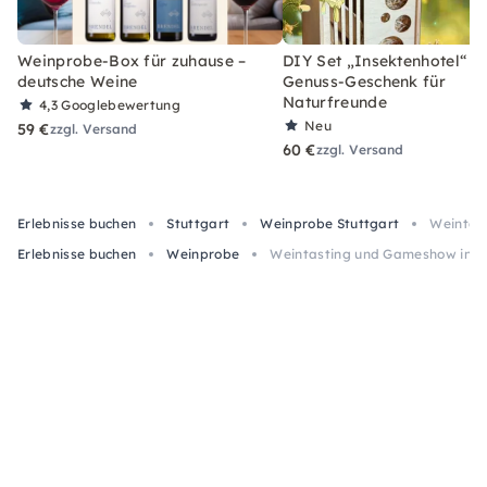
Weinprobe-Box für zuhause –
DIY Set „Insektenhotel“ –
deutsche Weine
Genuss-Geschenk für
Naturfreunde
4,3
Googlebewertung
Neu
59 €
zzgl. Versand
60 €
zzgl. Versand
Erlebnisse buchen
Stuttgart
Weinprobe Stuttgart
Weintas
Erlebnisse buchen
Weinprobe
Weintasting und Gameshow in St