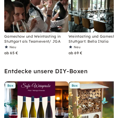
Gameshow und Weintasting in
Weintasting und Gamesho
Stuttgart als Teamevent/ JGA
Stuttgart: Bella Italia
Neu
Neu
ab 65 €
ab 69 €
Entdecke unsere DIY-Boxen
Box
Box