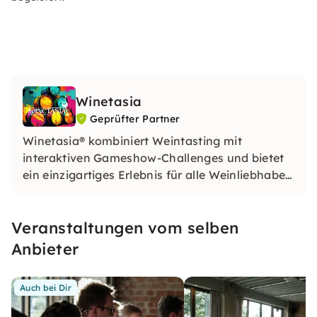
Winetasia
Geprüfter Partner
Winetasia® kombiniert Weintasting mit
interaktiven Gameshow-Challenges und bietet
ein einzigartiges Erlebnis für alle Weinliebhaber.
Entdecke spannende Weine und genieße
unvergessliche Momente mit Philipp Janzen
Veranstaltungen vom selben
und seinem Team!
Anbieter
Auch bei Dir