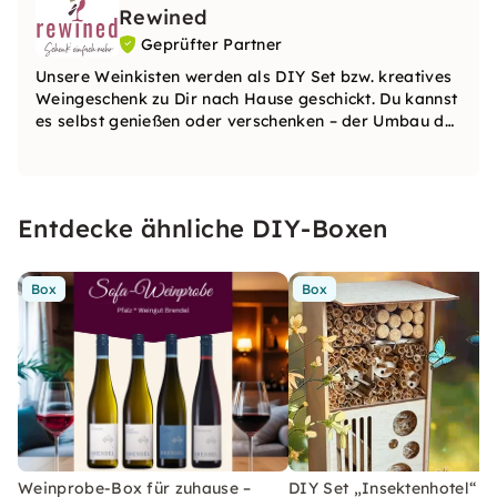
Rewined
Geprüfter Partner
Unsere Weinkisten werden als DIY Set bzw. kreatives
Weingeschenk zu Dir nach Hause geschickt. Du kannst
es selbst genießen oder verschenken – der Umbau der
Weinkisten-Holzverpackung erfolgt dann ganz
individuell durch den Empfänger. Alles, was dafür
erforderlich ist, liegt der Kiste bei.
Entdecke ähnliche DIY-Boxen
Box
Box
Weinprobe-Box für zuhause –
DIY Set „Insektenhotel“ –