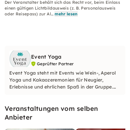
Der Veranstalter behält sich das Recht vor, beim Einlass
einen gültigen Lichtbildausweis (z. B. Personalausweis
oder Reisepass) zur Al…
mehr lesen
Event Yoga
Geprüfter Partner
Event Yoga steht mit Events wie Wein-, Aperol
Yoga und Kakaozeremonien für Neugier,
Erlebnisse und ehrlichen Spaß in der Gruppe.
Daher eignen sich unsere Veranstaltungen
optimal für Anlässe wie Firmenfeiern,
Veranstaltungen vom selben
Geburtstage, Städtetrips oder auch
Junggesellenabschiede (JGAs).
Anbieter