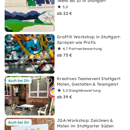
Teens ab 10 in Stuttgart
5,0
ab 22 €
Graffiti Workshop in Stuttgart:
Sprayen wie Profis
4,7
Partnerbewertung
ab 75 €
Kreatives Teamevent Stuttgart:
Auch bei Dir
Malen, Gestalten & Teamgeist
5,0
Googlebewertung
ab 39 €
JGA-Workshop: Zeichnen &
Auch bei Dir
Malen im Stuttgarter Süden