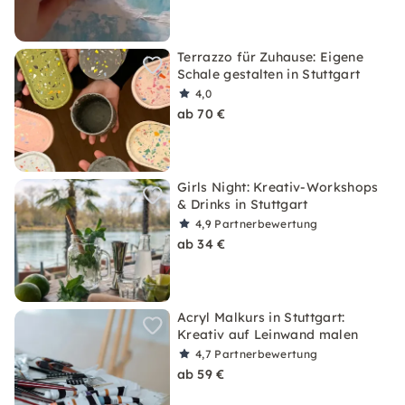
Terrazzo für Zuhause: Eigene
Schale gestalten in Stuttgart
4,0
ab 70 €
Girls Night: Kreativ-Workshops
& Drinks in Stuttgart
4,9
Partnerbewertung
ab 34 €
Acryl Malkurs in Stuttgart:
Kreativ auf Leinwand malen
4,7
Partnerbewertung
ab 59 €