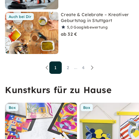
Create & Celebrate – Kreativer
Auch bei Dir
Geburtstag in Stuttgart
5,0
Googlebewertung
ab 32 €
1
2
4
...
Kunstkurs für zu Hause
Box
Box