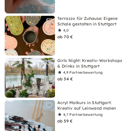
Terrazzo für Zuhause: Eigene
Schale gestalten in Stuttgart
4,0
ab 70 €
Girls Night: Kreativ-Workshops
& Drinks in Stuttgart
4,9
Partnerbewertung
ab 34 €
Acryl Malkurs in Stuttgart:
Kreativ auf Leinwand malen
4,7
Partnerbewertung
ab 59 €