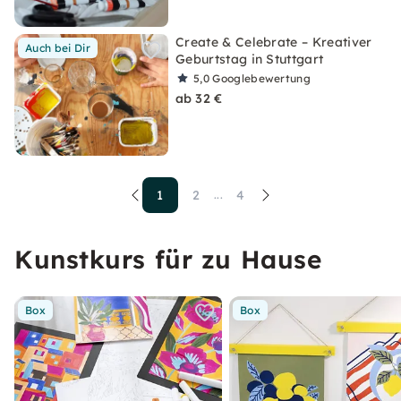
Create & Celebrate – Kreativer
Auch bei Dir
Geburtstag in Stuttgart
5,0
Googlebewertung
ab 32 €
1
2
4
...
Kunstkurs für zu Hause
Box
Box