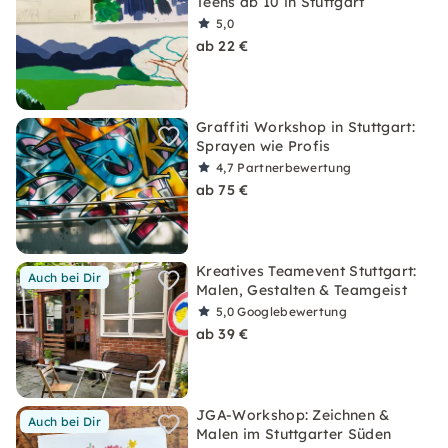
Teens ab 10 in Stuttgart
5,0
ab 22 €
Graffiti Workshop in Stuttgart:
Sprayen wie Profis
4,7
Partnerbewertung
ab 75 €
Kreatives Teamevent Stuttgart:
Auch bei Dir
Malen, Gestalten & Teamgeist
5,0
Googlebewertung
ab 39 €
JGA-Workshop: Zeichnen &
Auch bei Dir
Malen im Stuttgarter Süden