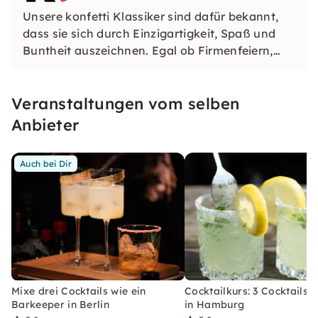
Unsere konfetti Klassiker sind dafür bekannt,
dass sie sich durch Einzigartigkeit, Spaß und
Buntheit auszeichnen. Egal ob Firmenfeiern,
JGAs oder Dein bevorstehender Geburtstag: Mit
unseren konfetti Klassikern wirst Du ein Event
Veranstaltungen vom selben
erleben, welches Du so schnell nicht vergessen
wirst.
Anbieter
Auch bei Dir
Mixe drei Cocktails wie ein
Cocktailkurs: 3 Cocktails 
Barkeeper in Berlin
in Hamburg