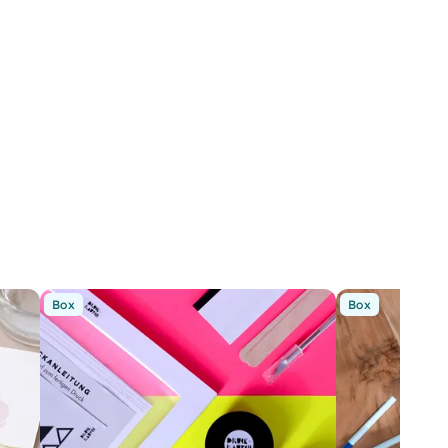
Box
Box