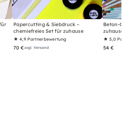
für
Papercutting & Siebdruck –
Beton-Ostera
chemiefreies Set für zuhause
zuhause mit A
4,9
Partnerbewertung
5,0
Partner
70 €
54 €
zzgl. Versand