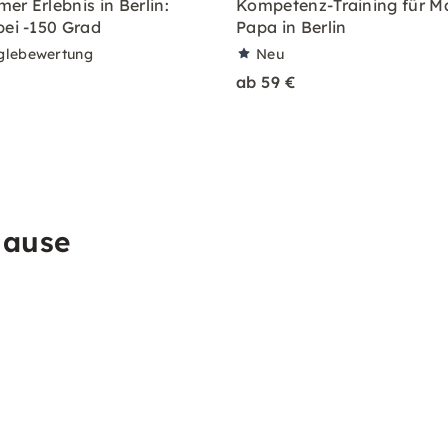
er Erlebnis in Berlin:
Kompetenz-Training für 
bei -150 Grad
Papa in Berlin
glebewertung
Neu
ab 59 €
Hause