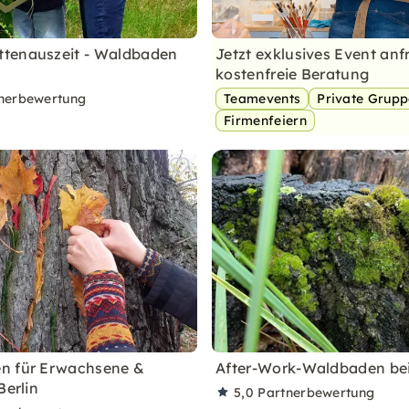
tenauszeit - Waldbaden
Jetzt exklusives Event anf
kostenfreie Beratung
nerbewertung
Teamevents
Private Grup
Firmenfeiern
n für Erwachsene &
After-Work-Waldbaden bei
Berlin
5,0
Partnerbewertung