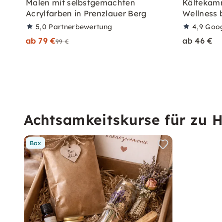
Malen mit selbstgemachten
Kältekamm
Acrylfarben in Prenzlauer Berg
Wellness 
5,0
Partnerbewertung
4,9
Goo
ab 79 €
ab 46 €
99 €
Achtsamkeitskurse für zu 
Box