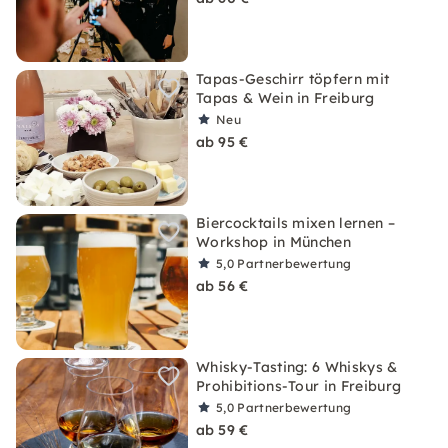
Tapas-Geschirr töpfern mit
Tapas & Wein in Freiburg
Neu
ab 95 €
Biercocktails mixen lernen –
Workshop in München
5,0
Partnerbewertung
ab 56 €
Whisky-Tasting: 6 Whiskys &
Prohibitions-Tour in Freiburg
5,0
Partnerbewertung
ab 59 €