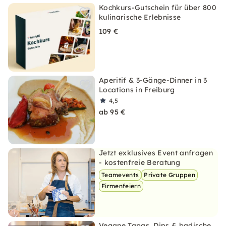
Kochkurs-Gutschein für über 800
kulinarische Erlebnisse
109 €
Aperitif & 3-Gänge-Dinner in 3
Locations in Freiburg
4,5
ab 95 €
Jetzt exklusives Event anfragen
- kostenfreie Beratung
Teamevents
Private Gruppen
Firmenfeiern
Vegane Tapas, Dips & badische