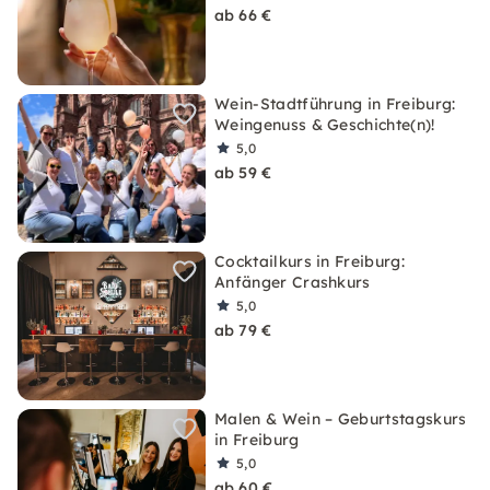
ab 66 €
Wein-Stadtführung in Freiburg:
Weingenuss & Geschichte(n)!
5,0
ab 59 €
Cocktailkurs in Freiburg:
Anfänger Crashkurs
5,0
ab 79 €
Malen & Wein – Geburtstagskurs
in Freiburg
5,0
ab 60 €