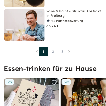
Wine & Paint – Struktur Abstrakt
in Freiburg
4,7
Partnerbewertung
ab 74 €
1
2
3
Essen-trinken für zu Hause
Box
Box