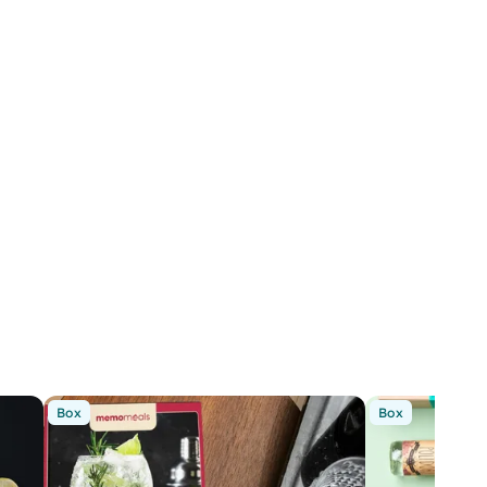
Box
Box