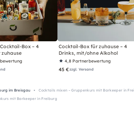
 Cocktail-Box – 4
Cocktail-Box für zuhause – 4
r zuhause
Drinks, mit/ohne Alkohol
rbewertung
4,8
Partnerbewertung
45 €
and
zzgl. Versand
iburg im Breisgau
Cocktails mixen – Gruppenkurs mit Barkeeper in Fre
nkurs mit Barkeeper in Freiburg