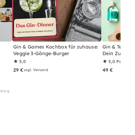
Gin & Games Kochbox für zuhause:
Gin & Tea Har
Veggie 3-Gänge-Burger
Dein Zuhaus
5,0
5,0
Partner
29 €
49 €
zzgl. Versand
iburg