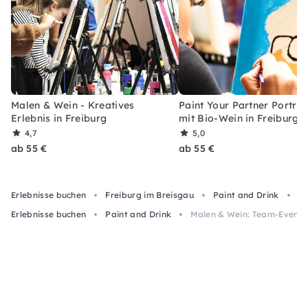
Malen & Wein - Kreatives
Paint Your Partner Porträ
Erlebnis in Freiburg
mit Bio-Wein in Freiburg
4,7
5,0
ab 55 €
ab 55 €
Erlebnisse buchen
Freiburg im Breisgau
Paint and Drink
Ma
Erlebnisse buchen
Paint and Drink
Malen & Wein: Team-Event i