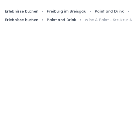
Erlebnisse buchen
Freiburg im Breisgau
Paint and Drink
Wi
Erlebnisse buchen
Paint and Drink
Wine & Paint – Struktur Abs