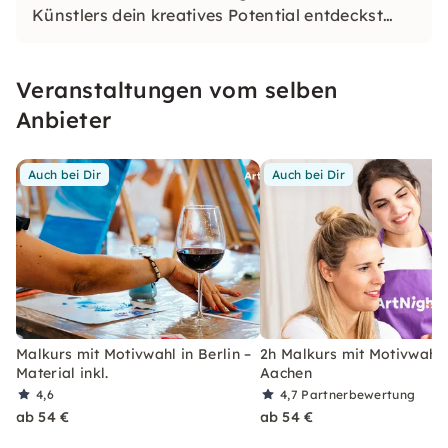
Künstlers dein kreatives Potential entdeckst
und am Ende stolz dein eigenes Kunstwerk in
den Händen hältst – ein buntes Erlebnis für
Veranstaltungen vom selben
jedermann, ob Anfänger oder Fortgeschrittener.
Anbieter
Auch bei Dir
Auch bei Dir
Malkurs mit Motivwahl in Berlin –
2h Malkurs mit Motivwahl 
Material inkl.
Aachen
4,6
4,7
Partnerbewertung
ab 54 €
ab 54 €