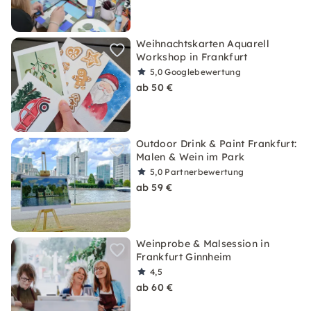
Weihnachtskarten Aquarell
Workshop in Frankfurt
5,0
Googlebewertung
ab 50 €
Outdoor Drink & Paint Frankfurt:
Malen & Wein im Park
5,0
Partnerbewertung
ab 59 €
Weinprobe & Malsession in
Frankfurt Ginnheim
4,5
ab 60 €