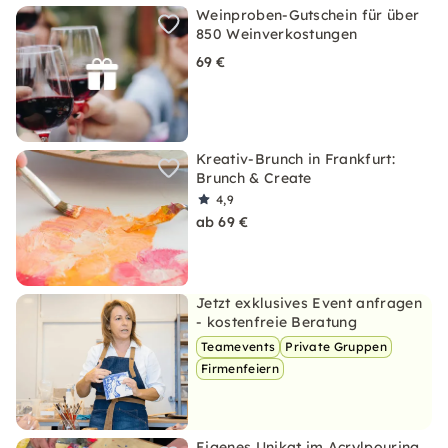
Weinproben-Gutschein für über
850 Weinverkostungen
69 €
Kreativ-Brunch in Frankfurt:
Brunch & Create
4,9
ab 69 €
Jetzt exklusives Event anfragen
- kostenfreie Beratung
Teamevents
Private Gruppen
Firmenfeiern
Eigenes Unikat im Acrylpouring