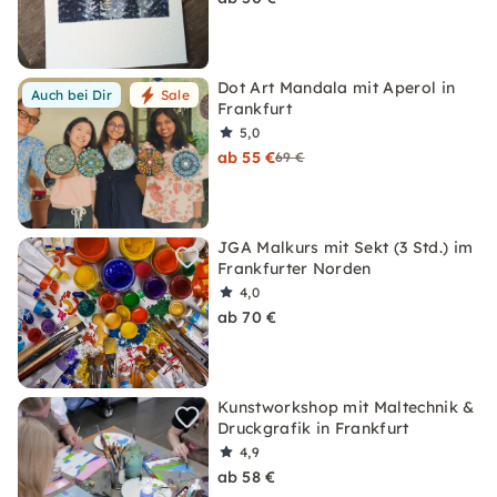
Dot Art Mandala mit Aperol in
Auch bei Dir
Sale
Frankfurt
5,0
ab 55 €
69 €
JGA Malkurs mit Sekt (3 Std.) im
Frankfurter Norden
4,0
ab 70 €
Kunstworkshop mit Maltechnik &
Druckgrafik in Frankfurt
4,9
ab 58 €