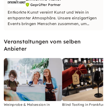
Geprüfter Partner
Entkorkte Kunst vereint Kunst und Wein in
entspannter Atmosphäre. Unsere einzigartigen
Events bringen Menschen zusammen, um
kreativ zu sein und gute Weine zu genießen. Ob
mit Freunden oder in großen Gruppen, wir
Veranstaltungen vom selben
freuen uns auf Euch.
Anbieter
Weinprobe & Malsession in
Blind Tasting in Frankfurt: