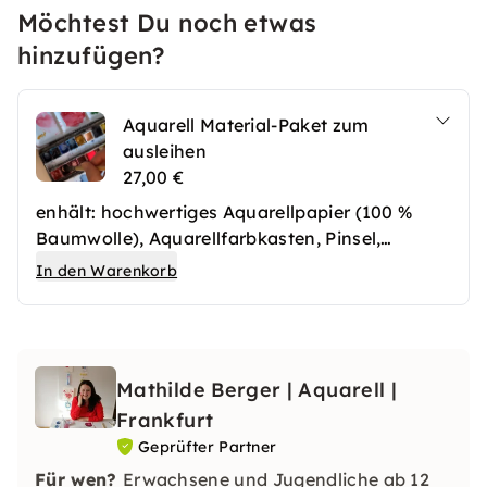
Möchtest Du noch etwas
hinzufügen?
Aquarell Material-Paket zum
ausleihen
27,00 €
enhält: hochwertiges Aquarellpapier (100 %
Baumwolle), Aquarellfarbkasten, Pinsel,
Wasserbehälter, Maskierflüssigkeit, Bleistift,
In den Warenkorb
Radiergummi, wenn zutreffend: Goldfarbe
Mathilde Berger | Aquarell |
Frankfurt
Geprüfter Partner
Für wen?
Erwachsene und Jugendliche ab 12