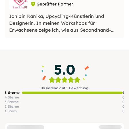
Geprüfter Partner
Ich bin Kanika, Upcycling-Künstlerin und
Designerin. In meinen Workshops für
Erwachsene zeige ich, wie aus Secondhand-
und Alltagsmaterialien kreative Unikate
entstehen – mit Embroidery, Handnähen,
Makramee, Kerzen-DIY und Malerei.
Anfängerfreundlich, entschleunigend und
5.0
persönlich.
Basierend auf 1 Bewertung
5 Sterne
1
4 Sterne
0
3 Sterne
0
2 Sterne
0
1 Stern
0