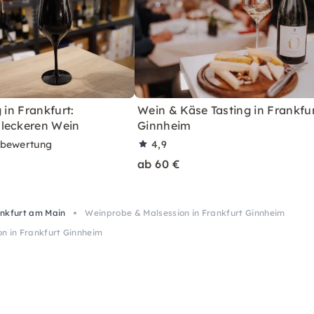
 in Frankfurt:
Wein & Käse Tasting in Frankfur
leckeren Wein
Ginnheim
rbewertung
4,9
ab 60 €
ankfurt am Main
Weinprobe & Malsession in Frankfurt Ginnheim
n in Frankfurt Ginnheim