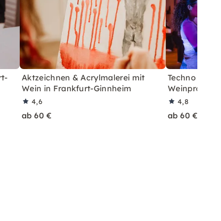
t-
Aktzeichnen & Acrylmalerei mit
Techno & Pai
Wein in Frankfurt-Ginnheim
Weinprobe in
4,6
4,8
ab 60 €
ab 60 €