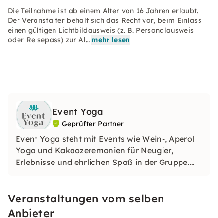
Die Teilnahme ist ab einem Alter von 16 Jahren erlaubt.
Der Veranstalter behält sich das Recht vor, beim Einlass
einen gültigen Lichtbildausweis (z. B. Personalausweis
oder Reisepass) zur Al…
mehr lesen
Event Yoga
Geprüfter Partner
Event Yoga steht mit Events wie Wein-, Aperol
Yoga und Kakaozeremonien für Neugier,
Erlebnisse und ehrlichen Spaß in der Gruppe.
Daher eignen sich unsere Veranstaltungen
optimal für Anlässe wie Firmenfeiern,
Veranstaltungen vom selben
Geburtstage, Städtetrips oder auch
Junggesellenabschiede (JGAs).
Anbieter