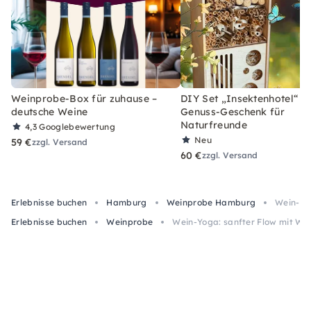
Weinprobe-Box für zuhause –
DIY Set „Insektenhotel“ –
deutsche Weine
Genuss-Geschenk für
Naturfreunde
4,3
Googlebewertung
Neu
59 €
zzgl. Versand
60 €
zzgl. Versand
Erlebnisse buchen
Hamburg
Weinprobe Hamburg
Wein-Yo
Erlebnisse buchen
Weinprobe
Wein-Yoga: sanfter Flow mit We