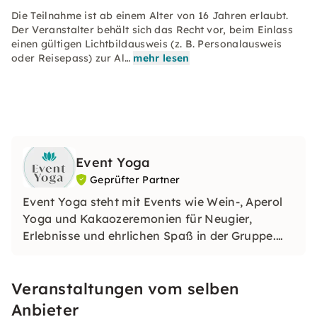
Die Teilnahme ist ab einem Alter von 16 Jahren erlaubt.
Der Veranstalter behält sich das Recht vor, beim Einlass
einen gültigen Lichtbildausweis (z. B. Personalausweis
oder Reisepass) zur Al…
mehr lesen
Event Yoga
Geprüfter Partner
Event Yoga steht mit Events wie Wein-, Aperol
Yoga und Kakaozeremonien für Neugier,
Erlebnisse und ehrlichen Spaß in der Gruppe.
Daher eignen sich unsere Veranstaltungen
optimal für Anlässe wie Firmenfeiern,
Veranstaltungen vom selben
Geburtstage, Städtetrips oder auch
Junggesellenabschiede (JGAs).
Anbieter