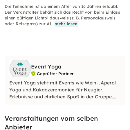
Die Teilnahme ist ab einem Alter von 16 Jahren erlaubt.
Der Veranstalter behält sich das Recht vor, beim Einlass
einen gültigen Lichtbildausweis (z. B. Personalausweis
oder Reisepass) zur Al…
mehr lesen
Event Yoga
Geprüfter Partner
Event Yoga steht mit Events wie Wein-, Aperol
Yoga und Kakaozeremonien für Neugier,
Erlebnisse und ehrlichen Spaß in der Gruppe.
Daher eignen sich unsere Veranstaltungen
optimal für Anlässe wie Firmenfeiern,
Veranstaltungen vom selben
Geburtstage, Städtetrips oder auch
Junggesellenabschiede (JGAs).
Anbieter