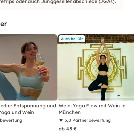
dtetrips oder auch Junggesellenabschiede (JGAs).
er
Auch bei Dir
erlin: Entspannung und
Wein-Yoga Flow mit Wein in
Yoga und Wein
München
rbewertung
5,0
Partnerbewertung
ab 48 €