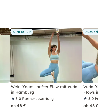
Auch bei Dir
Auch bei Dir
Wein-Yoga: sanfter Flow mit Wein
Wein-Yoga mi
in Hamburg
Flows in Stut
5,0
Partnerbewertung
5,0
Partner
ab 48 €
ab 48 €