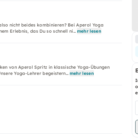
m also nicht beides kombinieren? Bei Aperol Yoga
em Erlebnis, das Du so schnell ni…
mehr lesen
nken von Aperol Spritz in klassische Yoga-Übungen
! Unsere Yoga-Lehrer begeistern…
mehr lesen
I
o
e