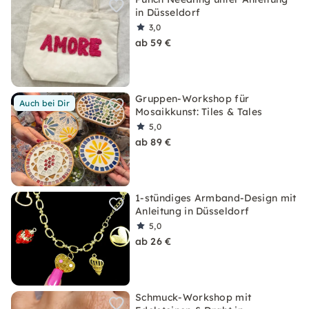
in Düsseldorf
3,0
ab 59 €
Gruppen-Workshop für
Auch bei Dir
Mosaikkunst: Tiles & Tales
5,0
ab 89 €
1-stündiges Armband-Design mit
Anleitung in Düsseldorf
5,0
ab 26 €
Schmuck-Workshop mit