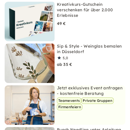
Kreativkurs-Gutschein
verschenken für über 2.000
Erlebnisse
49 €
Sip & Style - Weinglas bemalen
in Düsseldorf
5,0
ab 35 €
Jetzt exklusives Event anfragen
- kostenfreie Beratung
Teamevents
Private Gruppen
Firmenfeiern
Punch Needling unter Anleitung