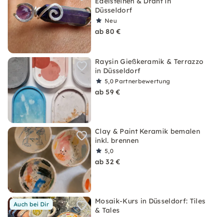
Edelsteinen & Draht in
Düsseldorf
Neu
ab 80 €
Raysin Gießkeramik & Terrazzo
in Düsseldorf
5,0
Partnerbewertung
ab 59 €
Clay & Paint Keramik bemalen
inkl. brennen
5,0
ab 32 €
Mosaik-Kurs in Düsseldorf: Tiles
Auch bei Dir
& Tales