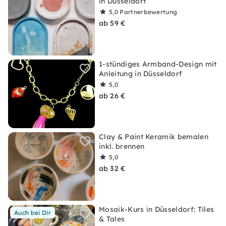
in Düsseldorf
5,0
Partnerbewertung
ab 59 €
1-stündiges Armband-Design mit
Anleitung in Düsseldorf
5,0
ab 26 €
Clay & Paint Keramik bemalen
inkl. brennen
5,0
ab 32 €
Mosaik-Kurs in Düsseldorf: Tiles
Auch bei Dir
& Tales