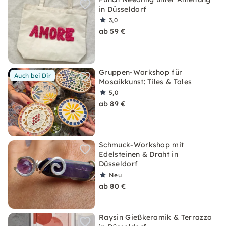
in Düsseldorf
3,0
ab 59 €
Gruppen-Workshop für
Auch bei Dir
Mosaikkunst: Tiles & Tales
5,0
ab 89 €
Schmuck-Workshop mit
Edelsteinen & Draht in
Düsseldorf
Neu
ab 80 €
Raysin Gießkeramik & Terrazzo