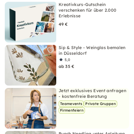
Kreativkurs-Gutschein
verschenken für über 2.000
Erlebnisse
49 €
Sip & Style - Weinglas bemalen
in Düsseldorf
5,0
ab 35 €
Jetzt exklusives Event anfragen
- kostenfreie Beratung
Teamevents
Private Gruppen
Firmenfeiern
Punch Needling unter Anleitung