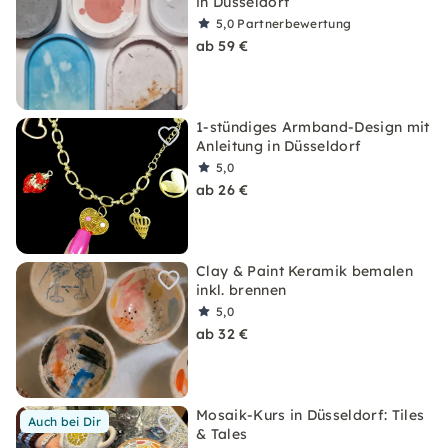
in Düsseldorf
5,0
Partnerbewertung
ab 59 €
1-stündiges Armband-Design mit
Anleitung in Düsseldorf
5,0
ab 26 €
Clay & Paint Keramik bemalen
inkl. brennen
5,0
ab 32 €
Mosaik-Kurs in Düsseldorf: Tiles
Auch bei Dir
& Tales