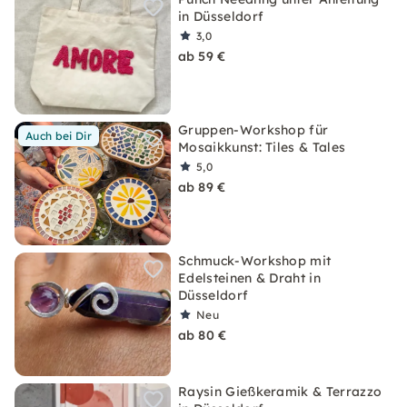
in Düsseldorf
3,0
ab 59 €
Gruppen-Workshop für
Auch bei Dir
Mosaikkunst: Tiles & Tales
5,0
ab 89 €
Schmuck-Workshop mit
Edelsteinen & Draht in
Düsseldorf
Neu
ab 80 €
Raysin Gießkeramik & Terrazzo