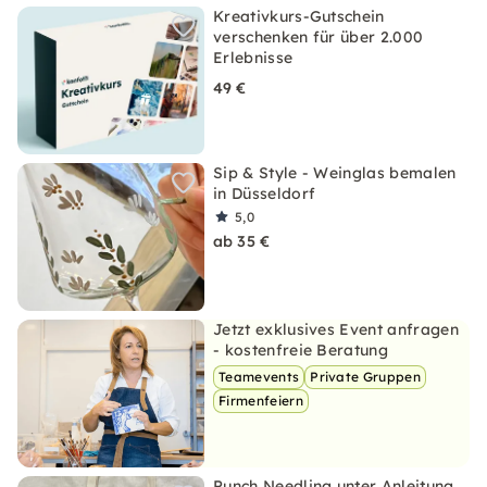
Kreativkurs-Gutschein
verschenken für über 2.000
Erlebnisse
49 €
Sip & Style - Weinglas bemalen
in Düsseldorf
5,0
ab 35 €
Jetzt exklusives Event anfragen
- kostenfreie Beratung
Teamevents
Private Gruppen
Firmenfeiern
Punch Needling unter Anleitung