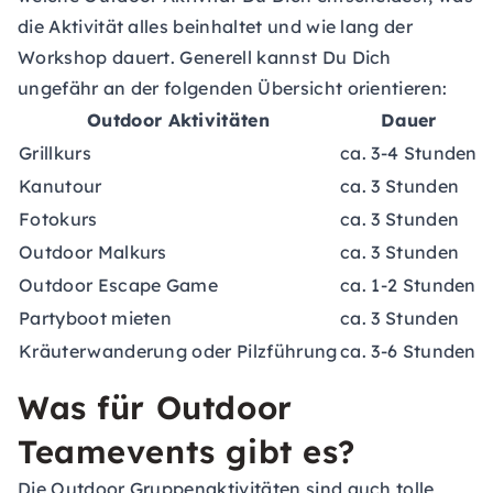
die Aktivität alles beinhaltet und wie lang der
Workshop dauert. Generell kannst Du Dich
ungefähr an der folgenden Übersicht orientieren:
Outdoor Aktivitäten
Dauer
Grillkurs
ca. 3-4 Stunden
c
Kanutour
ca. 3 Stunden
c
Fotokurs
ca. 3 Stunden
c
Outdoor Malkurs
ca. 3 Stunden
c
Outdoor Escape Game
ca. 1-2 Stunden
c
Partyboot mieten
ca. 3 Stunden
c
Kräuterwanderung oder Pilzführung
ca. 3-6 Stunden
c
Was für Outdoor
Teamevents gibt es?
Die Outdoor Gruppenaktivitäten sind auch tolle