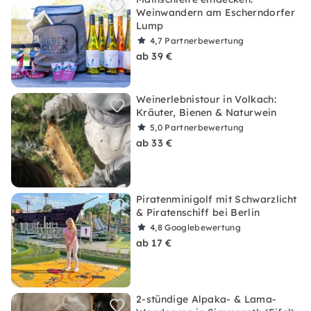
Weinwandern am Escherndorfer
Lump
4,7
Partnerbewertung
ab 39 €
Weinerlebnistour in Volkach:
Kräuter, Bienen & Naturwein
5,0
Partnerbewertung
ab 33 €
Piratenminigolf mit Schwarzlicht
& Piratenschiff bei Berlin
4,8
Googlebewertung
ab 17 €
2-stündige Alpaka- & Lama-