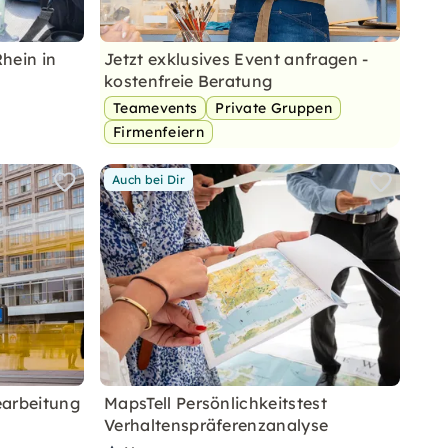
hein in
Jetzt exklusives Event anfragen -
kostenfreie Beratung
Teamevents
Private Gruppen
Firmenfeiern
Auch bei Dir
earbeitung
MapsTell Persönlichkeitstest
Verhaltenspräferenzanalyse