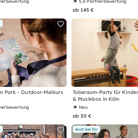
nerbewertung
5,0
Partnerbewertung
ab 145 €
r
im Park – Outdoor-Malkurs
Toberaum-Party für Kinder
& Musikbox in Köln
nerbewertung
Neu
ab 30 €
r
Auch bei Dir