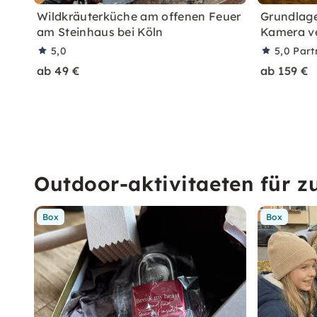
Wildkräuterküche am offenen Feuer
Grundlage
am Steinhaus bei Köln
Kamera v
5,0
5,0
Part
ab 49 €
ab 159 €
Outdoor-aktivitaeten für z
Box
Box