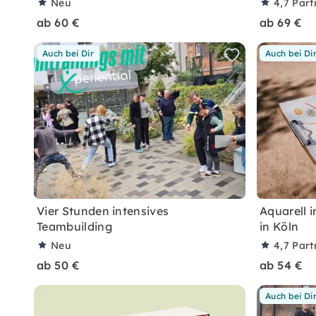
Neu
4,7
Part
ab 60 €
ab 69 €
Auch bei Dir
Auch bei Di
Vier Stunden intensives
Aquarell 
Teambuilding
in Köln
Neu
4,7
Part
ab 50 €
ab 54 €
Auch bei Di