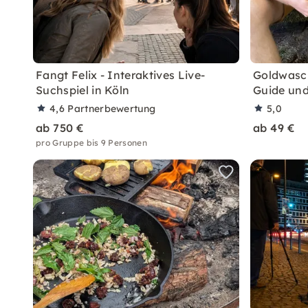
Fangt Felix - Interaktives Live-
Goldwasch
Suchspiel in Köln
Guide un
4,6
Partnerbewertung
5,0
ab 750 €
ab 49 €
pro Gruppe bis 9 Personen