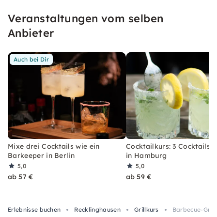
unseren konfetti Klassikern wirst Du ein Event
Veranstaltungen vom selben
erleben, welches Du so schnell nicht vergessen
wirst.
Anbieter
Auch bei Dir
Mixe drei Cocktails wie ein
Cocktailkurs: 3 Cocktails 
Barkeeper in Berlin
in Hamburg
5,0
5,0
ab 57 €
ab 59 €
Erlebnisse buchen
Recklinghausen
Grillkurs
Barbecue-Grund