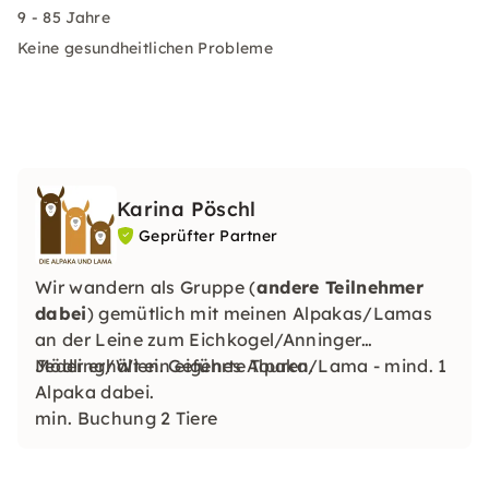
9 - 85 Jahre
Keine gesundheitlichen Probleme
Karina Pöschl
Geprüfter Partner
Wir wandern als Gruppe (
andere Teilnehmer
dabei
) gemütlich mit meinen Alpakas/Lamas
an der Leine zum Eichkogel/Anninger
Mödling/Wien. Geführte Touren.
Jeder erhält ein eigenes Alpaka/Lama - mind. 1
Alpaka dabei.
min. Buchung 2 Tiere