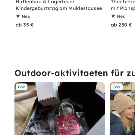
Hüttenbau & Lagerfeuer
Theaterba
Kindergeburtstag am Muldestausee
mit Plansp
Neu
Neu
ab 35 €
ab 250 €
Outdoor-aktivitaeten für z
Box
Box