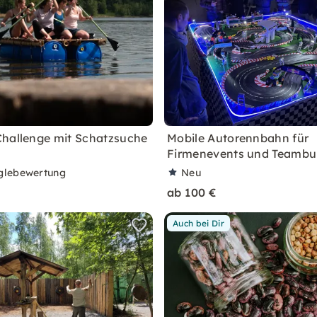
hallenge mit Schatzsuche
Mobile Autorennbahn für
Firmenevents und Teambui
glebewertung
Neu
ab 100 €
Auch bei Dir