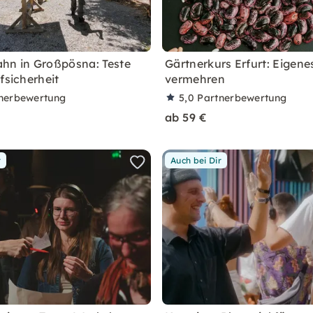
hn in Großpösna: Teste
Gärtnerkurs Erfurt: Eigene
fsicherheit
vermehren
nerbewertung
5,0
Partnerbewertung
ab 59 €
r
Auch bei Dir