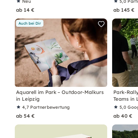
Neu
5,0
Part
ab 14 €
ab 145 €
Auch bei Dir
Aquarell im Park – Outdoor-Malkurs
Park-Rally
in Leipzig
Teams in 
4,7
Partnerbewertung
5,0
Goo
ab 54 €
ab 40 €