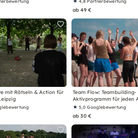
nerbewertung
4,8
Partnerbewertung
ab 49 €
e mit Rätseln & Action für
Team Flow: Teambuilding-
Leipzig
Aktivprogramm für jeden 
glebewertung
5,0
Googlebewertung
ab 30 €