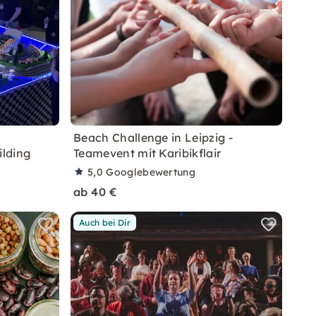
Beach Challenge in Leipzig -
lding
Teamevent mit Karibikflair
5,0
Googlebewertung
ab 40 €
Auch bei Dir