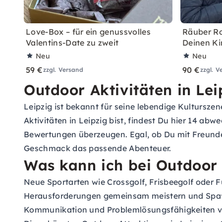
Love-Box – für ein genussvolles
Räuber Ro
Valentins-Date zu zweit
Deinen Ki
Neu
Neu
59 €
90 €
zzgl. Versand
zzgl. V
Outdoor Aktivitäten in Le
Leipzig ist bekannt für seine lebendige Kulturs
Aktivitäten in Leipzig bist, findest Du hier 14 a
Bewertungen überzeugen. Egal, ob Du mit Freunden,
Geschmack das passende Abenteuer.
Was kann ich bei Outdoor A
Neue Sportarten wie Crossgolf, Frisbeegolf oder 
Herausforderungen gemeinsam meistern und Sp
Kommunikation und Problemlösungsfähigkeiten v