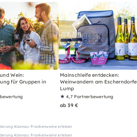
 und Wein:
Mainschleife entdecken:
ng für Gruppen in
Weinwandern am Escherndorfe
Lump
rbewertung
4,7
Partnerbewertung
ab 39 €
derung Alzenau: Frankenweine erleben
derung Alzenau: Frankenweine erleben