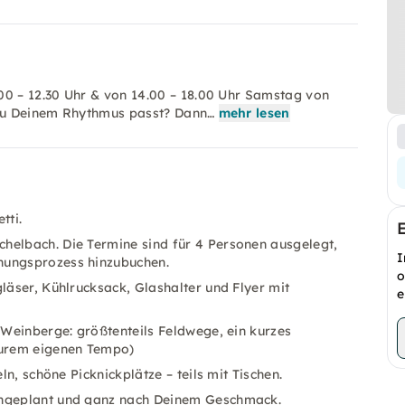
00 – 12.30 Uhr & von 14.00 – 18.00 Uhr Samstag von
u zu Deinem Rhythmus passt? Dann…
mehr lesen
tti.
helbach. Die Termine sind für 4 Personen ausgelegt,
I
hungsprozess hinzubuchen.
o
läser, Kühlrucksack, Glashalter und Flyer mit
e
 Weinberge: größtenteils Feldwege, ein kurzes
Eurem eigenen Tempo)
ln, schöne Picknickplätze – teils mit Tischen.
ungeplant und ganz nach Deinem Geschmack.