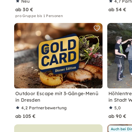
Neu
4,7
Part
ab 30 €
ab 54 €
pro Gruppe bis 1 Personen
Outdoor Escape mit 3-Gänge-Menü
Höhlentre
in Dresden
in Stadt 
4,2
Partnerbewertung
5,0
ab 105 €
ab 90 €
Auch bei Di