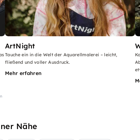
ArtNight
W
as
Tauche ein in die Welt der Aquarellmalerei – leicht,
Ko
fließend und voller Ausdruck.
Ab
et
Mehr erfahren
M
en
iner Nähe