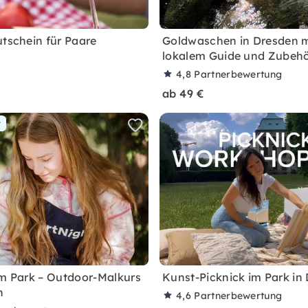
utschein für Paare
Goldwaschen in Dresden m
lokalem Guide und Zubeh
4,8
Partnerbewertung
ab 49 €
r
im Park – Outdoor-Malkurs
Kunst-Picknick im Park in
n
4,6
Partnerbewertung