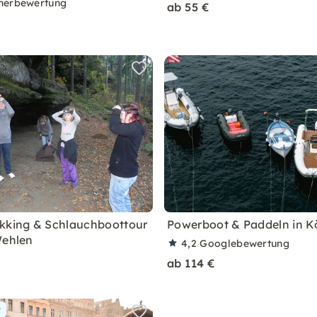
nerbewertung
ab 55 €
kking & Schlauchboottour
Powerboot & Paddeln in K
Wehlen
4,2
Googlebewertung
ab 114 €
r