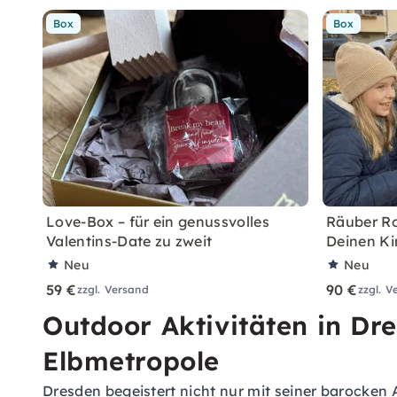
Box
Box
Love-Box – für ein genussvolles
Räuber Ro
Valentins-Date zu zweit
Deinen Ki
Neu
Neu
59 €
90 €
zzgl. Versand
zzgl. V
Outdoor Aktivitäten in Dre
Elbmetropole
Dresden begeistert nicht nur mit seiner barocken A