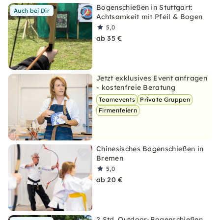
Bogenschießen in Stuttgart:
Auch bei Dir
Achtsamkeit mit Pfeil & Bogen
5,0
ab 35 €
Jetzt exklusives Event anfragen
- kostenfreie Beratung
Teamevents
Private Gruppen
Firmenfeiern
Chinesisches Bogenschießen in
Bremen
5,0
ab 20 €
2 Std. Outdoor-Bogenschießen