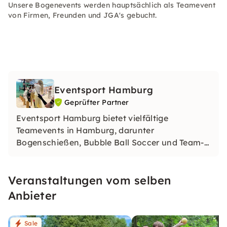
Unsere Bogenevents werden hauptsächlich als Teamevent
von Firmen, Freunden und JGA's gebucht.
Eventsport Hamburg
Geprüfter Partner
Eventsport Hamburg bietet vielfältige
Teamevents in Hamburg, darunter
Bogenschießen, Bubble Ball Soccer und Team-
Challenges. Mit maßgeschneiderten Aktivitäten
und professioneller Betreuung sorgt das
Veranstaltungen vom selben
Unternehmen für unvergessliche Erlebnisse für
Euer Teamevent.
Anbieter
Sale