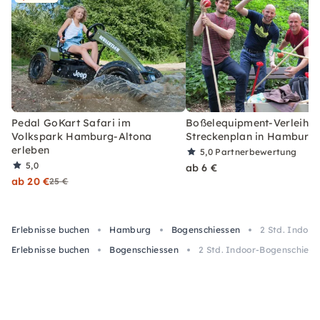
Pedal GoKart Safari im
Boßelequipment-Verleih m
Volkspark Hamburg-Altona
Streckenplan in Hamburg
erleben
5,0
Partnerbewertung
5,0
ab 6 €
ab 20 €
25 €
Erlebnisse buchen
Hamburg
Bogenschiessen
2 Std. Indoo
Erlebnisse buchen
Bogenschiessen
2 Std. Indoor-Bogenschieß