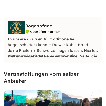
Bogenpfade
Geprüfter Partner
In unseren Kursen für traditionelles
Bogenschießen kannst Du wie Robin Hood
deine Pfeile ins Schwarze fliegen lassen. Hierfür
stehen ausgebildete Trainer an Deiner Seite, die
Vorkenntnisse sind keine notwendig.
Dir das Bogenschießen schrittweise erklären.
Veranstaltungen vom selben
Anbieter