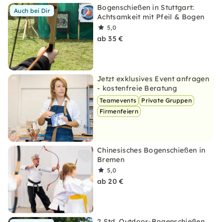
Bogenschießen in Stuttgart:
Auch bei Dir
Achtsamkeit mit Pfeil & Bogen
5,0
ab 35 €
Jetzt exklusives Event anfragen
- kostenfreie Beratung
Teamevents
Private Gruppen
Firmenfeiern
Chinesisches Bogenschießen in
Bremen
5,0
ab 20 €
2 Std. Outdoor-Bogenschießen