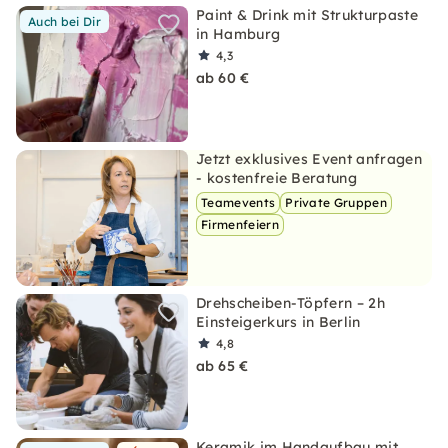
Paint & Drink mit Strukturpaste
Auch bei Dir
in Hamburg
4,3
ab 60 €
Jetzt exklusives Event anfragen
- kostenfreie Beratung
Teamevents
Private Gruppen
Firmenfeiern
Drehscheiben-Töpfern – 2h
Einsteigerkurs in Berlin
4,8
ab 65 €
Keramik im Handaufbau mit