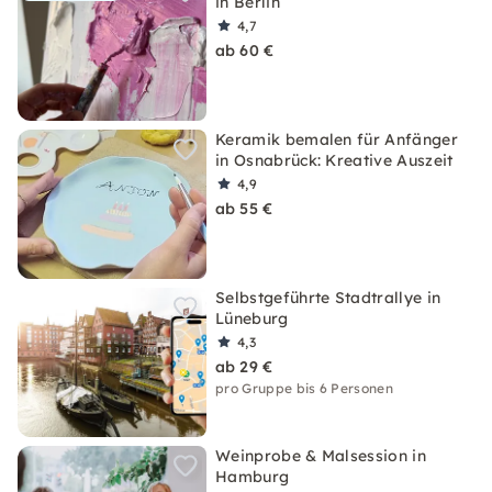
in Berlin
4,7
ab 60 €
Keramik bemalen für Anfänger
in Osnabrück: Kreative Auszeit
4,9
ab 55 €
Selbstgeführte Stadtrallye in
Lüneburg
4,3
ab 29 €
pro Gruppe bis 6 Personen
Weinprobe & Malsession in
Hamburg