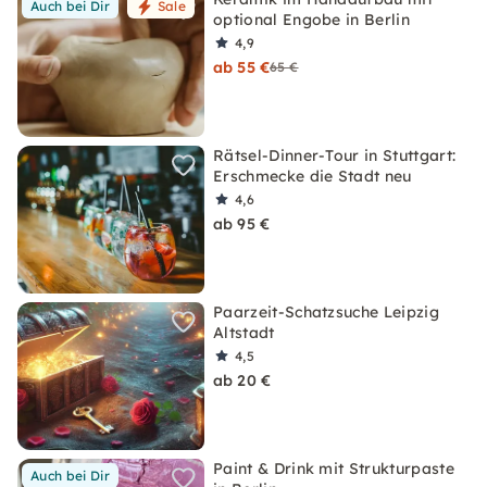
Auch bei Dir
Sale
optional Engobe in Berlin
4,9
ab 55 €
65 €
Rätsel-Dinner-Tour in Stuttgart:
Erschmecke die Stadt neu
4,6
ab 95 €
Paarzeit-Schatzsuche Leipzig
Altstadt
4,5
ab 20 €
Paint & Drink mit Strukturpaste
Auch bei Dir