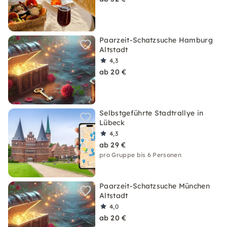
Paarzeit-Schatzsuche Hamburg
Altstadt
4,3
ab 20 €
Selbstgeführte Stadtrallye in
Lübeck
4,3
ab 29 €
pro Gruppe bis 6 Personen
Paarzeit-Schatzsuche München
Altstadt
4,0
ab 20 €