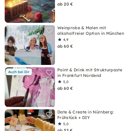
ab 20 €
Weinprobe & Malen mit
alkoholfreier Option in München
4,9
ab 60 €
Paint & Drink mit Strukturpaste
Auch bei Dir
in Frankfurt Nordend
5,0
ab 60 €
Date & Create in Nürnberg:
Frühstück + DIY
5,0
ab 32 €