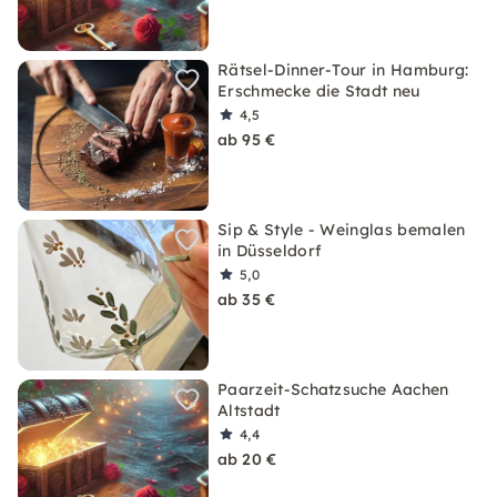
Rätsel-Dinner-Tour in Hamburg:
Erschmecke die Stadt neu
4,5
ab 95 €
Sip & Style - Weinglas bemalen
in Düsseldorf
5,0
ab 35 €
Paarzeit-Schatzsuche Aachen
Altstadt
4,4
ab 20 €