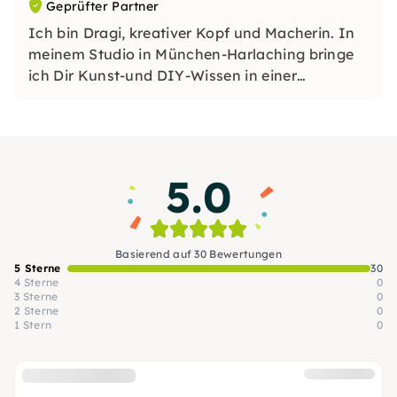
Geprüfter Partner
Ich bin Dragi, kreativer Kopf und Macherin. In
meinem Studio in München-Harlaching bringe
ich Dir Kunst-und DIY-Wissen in einer
einladenden Atmosphäre näher. Hier findest Du
in kleinen Gruppen einen geschützten Raum für
Deine Kreativität. Nimm Dir eine verdiente
Auszeit!
5.0
Basierend auf 30 Bewertungen
5 Sterne
30
4 Sterne
0
3 Sterne
0
2 Sterne
0
1 Stern
0