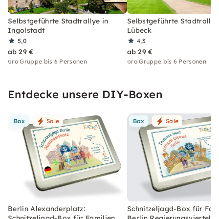
Selbstgeführte Stadtrallye in
Selbstgeführte Stadtrallye
Ingolstadt
Lübeck
5,0
4,3
ab 29 €
ab 29 €
pro Gruppe bis 6 Personen
pro Gruppe bis 6 Personen
Entdecke unsere DIY-Boxen
Box
Sale
Box
Sale
Berlin Alexanderplatz:
Schnitzeljagd-Box für Fami
Schnitzeljagd-Box für Familien
Berlin Regierungsviertel