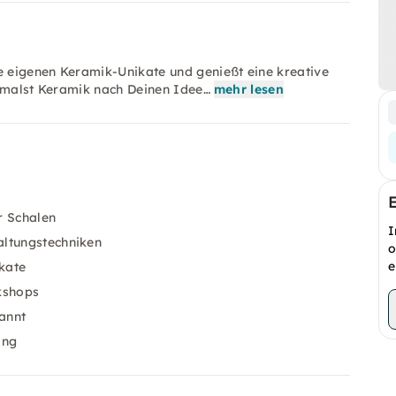
 eigenen Keramik-Unikate und genießt eine kreative
bemalst Keramik nach Deinen Idee…
mehr lesen
r Schalen
I
altungstechniken
o
e
kate
kshops
annt
ang