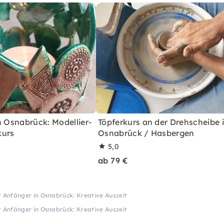
n Osnabrück: Modellier-
Töpferkurs an der Drehscheibe 
kurs
Osnabrück / Hasbergen
5,0
ab 79 €
 Anfänger in Osnabrück: Kreative Auszeit
 Anfänger in Osnabrück: Kreative Auszeit