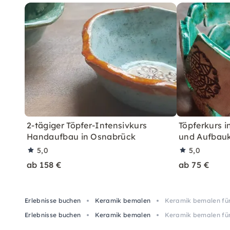
2-tägiger Töpfer-Intensivkurs
Töpferkurs i
Handaufbau in Osnabrück
und Aufbau
5,0
5,0
ab 158 €
ab 75 €
Erlebnisse buchen
Keramik bemalen
Keramik bemalen für
Erlebnisse buchen
Keramik bemalen
Keramik bemalen für