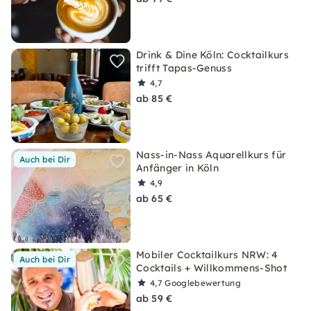
Drink & Dine Köln: Cocktailkurs
trifft Tapas-Genuss
4,7
ab 85 €
Nass-in-Nass Aquarellkurs für
Auch bei Dir
Anfänger in Köln
4,9
ab 65 €
Mobiler Cocktailkurs NRW: 4
Auch bei Dir
Cocktails + Willkommens-Shot
4,7
Googlebewertung
ab 59 €