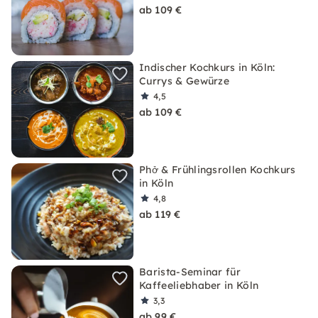
ab 109 €
Indischer Kochkurs in Köln:
Currys & Gewürze
4,5
ab 109 €
Phở & Frühlingsrollen Kochkurs
in Köln
4,8
ab 119 €
Barista-Seminar für
Kaffeeliebhaber in Köln
3,3
ab 99 €