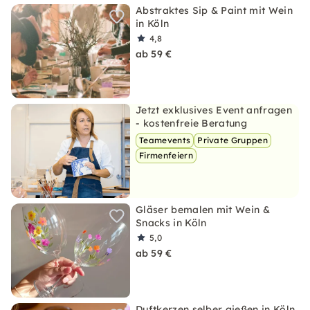
Abstraktes Sip & Paint mit Wein
in Köln
4,8
ab 59 €
Jetzt exklusives Event anfragen
- kostenfreie Beratung
Teamevents
Private Gruppen
Firmenfeiern
Gläser bemalen mit Wein &
Snacks in Köln
5,0
ab 59 €
Duftkerzen selber gießen in Köln