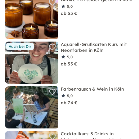
5,0
ab 55 €
Aquarell-Grußkarten Kurs mit
Auch bei Dir
Neonfarben in Köln
5,0
ab 55 €
Farbenrausch & Wein in Köln
5,0
ab 74 €
Cocktailkurs: 3 Drinks in