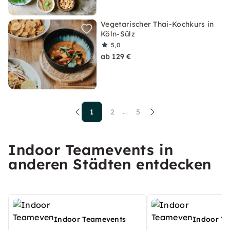
Vegetarischer Thai-Kochkurs in
Köln-Sülz
5,0
ab 129 €
1
2
5
...
Indoor Teamevents in
anderen Städten entdecken
Indoor Teamevents
Indoor T