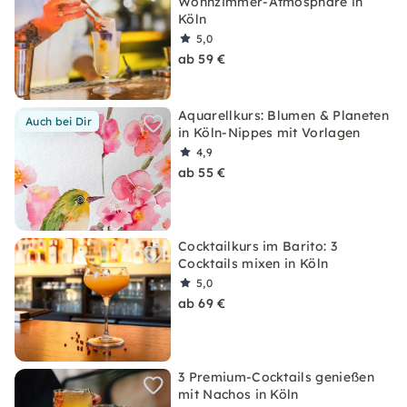
Wohnzimmer-Atmosphäre in
Köln
5,0
ab 59 €
Aquarellkurs: Blumen & Planeten
Auch bei Dir
in Köln-Nippes mit Vorlagen
4,9
ab 55 €
Cocktailkurs im Barito: 3
Cocktails mixen in Köln
5,0
ab 69 €
3 Premium-Cocktails genießen
mit Nachos in Köln