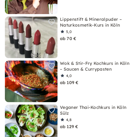
Lippenstift & Mineralpuder –
Naturkosmetik-Kurs in Köln
5,0
ab 70 €
Wok & Stir-Fry Kochkurs in Köln
– Saucen & Currypasten
4,0
ab 109 €
Veganer Thai-Kochkurs in Köln
Sülz
4,8
ab 129 €