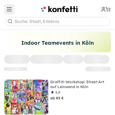
Open main menu
Suche: Stadt, Erlebnis
Indoor Teamevents in Köln
Graffiti-Workshop: Street Art
auf Leinwand in Köln
5,0
ab 85 €